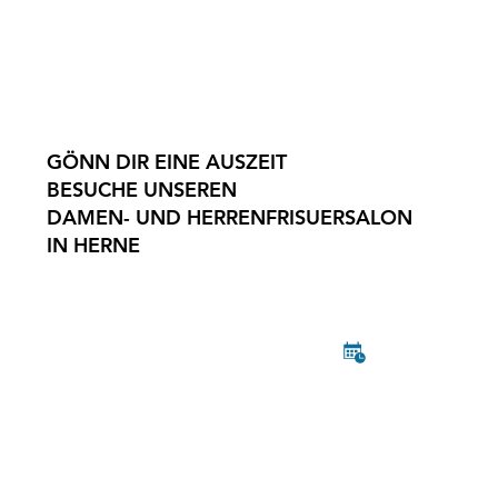
GÖNN DIR EINE AUSZEIT
BESUCHE UNSEREN
DAMEN- UND HERRENFRISUERSALON
IN HERNE
TERMIN AUSMACHEN
ONLINE TERMIN BUCHEN