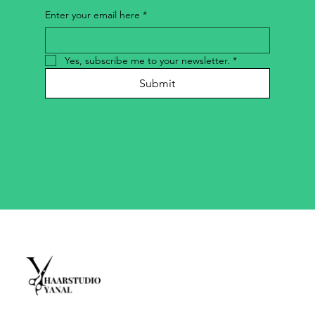
Enter your email here
*
Yes, subscribe me to your newsletter.
*
Submit