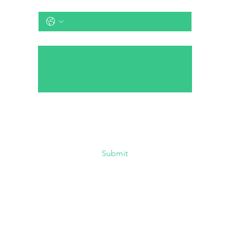
Telefonnummer
*
Nachricht
Für die Bearbeitung Ihrer Anfrage 
verwenden wir Ihre personenbezogenen 
Daten. Die gesetzlichen Informationen 
zum Datenschutz finden Sie 
hier
.
Submit